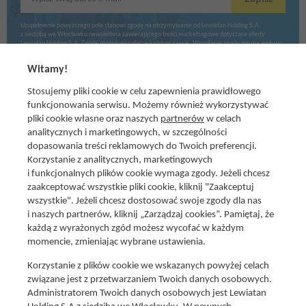
Uzupełnienie powyższego pola stanowi zgodę na otrzymywanie od Lewiatan Holding S.A.
z siedzibą we Włocławku newslettera zawierającego treści marketingowe dotyczące oferty
Lewiatan Holding S.A. Zgodę można wycofać w każdym czasie. Wycofanie zgody nie ma wpływu
na zgodność z prawem przetwarzania dokonanego przed jej wycofaniem.
Witamy!
Stosujemy pliki cookie w celu zapewnienia prawidłowego
funkcjonowania serwisu. Możemy również wykorzystywać
pliki cookie własne oraz naszych
partnerów
w celach
analitycznych i marketingowych, w szczególności
dopasowania treści reklamowych do Twoich preferencji.
Korzystanie z analitycznych, marketingowych
i funkcjonalnych plików cookie wymaga zgody. Jeżeli chcesz
zaakceptować wszystkie pliki cookie, kliknij "Zaakceptuj
wszystkie". Jeżeli chcesz dostosować swoje zgody dla nas
Social media
i naszych partnerów, kliknij „Zarządzaj cookies”. Pamiętaj, że
Promocje i oferty
każdą z wyrażonych zgód możesz wycofać w każdym
Znajdź nas na:
Aktualna gazetka
momencie, zmieniając wybrane ustawienia.
Produkty Lewiatan
Korzystanie z plików cookie we wskazanych powyżej celach
Gotuję z Lewiatanem
związane jest z przetwarzaniem Twoich danych osobowych.
Znajdź sklep
Administratorem Twoich danych osobowych jest Lewiatan