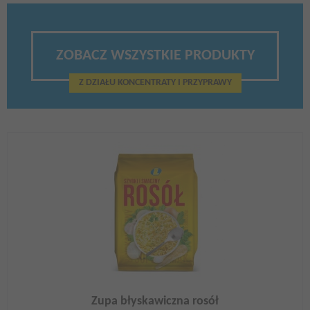
ZOBACZ WSZYSTKIE PRODUKTY
Z DZIAŁU KONCENTRATY I PRZYPRAWY
Zupa błyskawiczna rosół