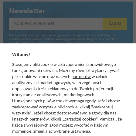
Newsletter
Wpisz swój adres e-mail
Zapisz
Uzupełnienie powyższego pola stanowi zgodę na otrzymywanie od Lewiatan Holding S.A.
z siedzibą we Włocławku newslettera zawierającego treści marketingowe dotyczące oferty
Lewiatan Holding S.A. Zgodę można wycofać w każdym czasie. Wycofanie zgody nie ma wpływu
na zgodność z prawem przetwarzania dokonanego przed jej wycofaniem.
Witamy!
Stosujemy pliki cookie w celu zapewnienia prawidłowego
funkcjonowania serwisu. Możemy również wykorzystywać
pliki cookie własne oraz naszych
partnerów
w celach
analitycznych i marketingowych, w szczególności
dopasowania treści reklamowych do Twoich preferencji.
Korzystanie z analitycznych, marketingowych
i funkcjonalnych plików cookie wymaga zgody. Jeżeli chcesz
zaakceptować wszystkie pliki cookie, kliknij "Zaakceptuj
wszystkie". Jeżeli chcesz dostosować swoje zgody dla nas
Social media
i naszych partnerów, kliknij „Zarządzaj cookies”. Pamiętaj, że
Promocje i oferty
każdą z wyrażonych zgód możesz wycofać w każdym
Znajdź nas na:
Aktualna gazetka
momencie, zmieniając wybrane ustawienia.