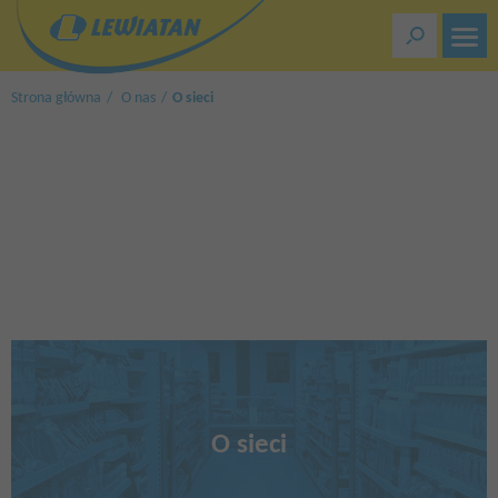
Przejdź
do
treści
Strona główna
O nas
O sieci
O sieci