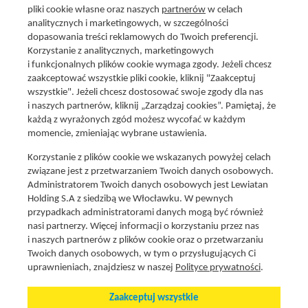
pliki cookie własne oraz naszych
partnerów
w celach
analitycznych i marketingowych, w szczególności
dopasowania treści reklamowych do Twoich preferencji.
Korzystanie z analitycznych, marketingowych
i funkcjonalnych plików cookie wymaga zgody. Jeżeli chcesz
zaakceptować wszystkie pliki cookie, kliknij "Zaakceptuj
wszystkie". Jeżeli chcesz dostosować swoje zgody dla nas
Social media
i naszych partnerów, kliknij „Zarządzaj cookies”. Pamiętaj, że
Promocje i oferty
każdą z wyrażonych zgód możesz wycofać w każdym
Znajdź nas na:
Aktualna gazetka
momencie, zmieniając wybrane ustawienia.
Produkty Lewiatan
Korzystanie z plików cookie we wskazanych powyżej celach
Gotuję z Lewiatanem
związane jest z przetwarzaniem Twoich danych osobowych.
Znajdź sklep
Administratorem Twoich danych osobowych jest Lewiatan
Holding S.A z siedzibą we Włocławku. W pewnych
Aplikacja Mój Lewiatan
przypadkach administratorami danych mogą być również
Karta Mój Lewiatan
nasi partnerzy. Więcej informacji o korzystaniu przez nas
i naszych partnerów z plików cookie oraz o przetwarzaniu
Fundacja Lewiatan
Twoich danych osobowych, w tym o przysługujących Ci
Regulaminy
uprawnieniach, znajdziesz w naszej
Polityce prywatności
.
Zaakceptuj wszystkie