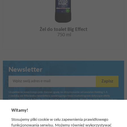
Żel do toalet Big Effect
750 ml
Newsletter
Wpisz swój adres e-mail
Zapisz
Uzupełnienie powyższego pola stanowi zgodę na otrzymywanie od Lewiatan Holding S.A.
z siedzibą we Włocławku newslettera zawierającego treści marketingowe dotyczące oferty
Lewiatan Holding S.A. Zgodę można wycofać w każdym czasie. Wycofanie zgody nie ma wpływu
na zgodność z prawem przetwarzania dokonanego przed jej wycofaniem.
Witamy!
Stosujemy pliki cookie w celu zapewnienia prawidłowego
funkcjonowania serwisu. Możemy również wykorzystywać