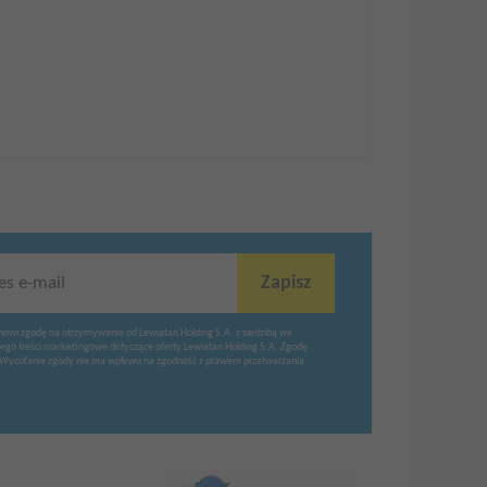
Zapisz
es e-mail
nowi zgodę na otrzymywanie od Lewiatan Holding S.A. z siedzibą we
ego treści marketingowe dotyczące oferty Lewiatan Holding S.A. Zgodę
Wycofanie zgody nie ma wpływu na zgodność z prawem przetwarzania
.