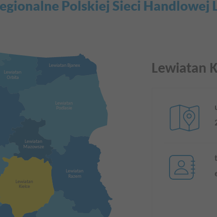
egionalne Polskiej Sieci Handlowej
Lewiatan K
Lewiatan Bjanex
Lewiatan
Orbita
Lewiatan
Podlasie
Lewiatan
Mazowsze
Lewiatan
Razem
Lewiatan
Kielce