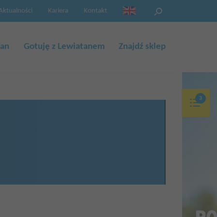
Aktualności
Kariera
Kontakt
eng
tan
Gotuję z Lewiatanem
Znajdź sklep
3
M