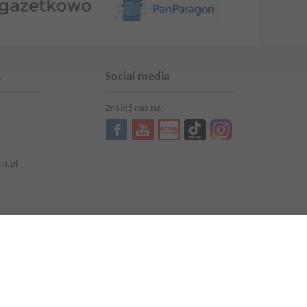
.
Social media
Znajdź nas na:
an.pl
Aktualności
Kariera
Promocje i oferty
Aktualna gazetka