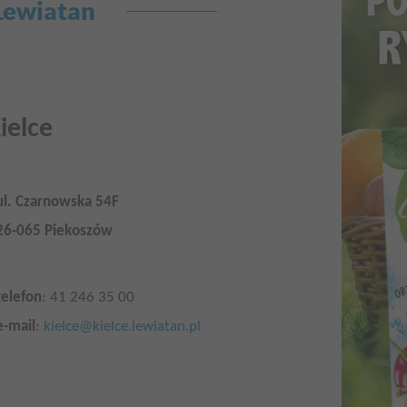
 Lewiatan
ielce
ul. Czarnowska 54F
26-065 Piekoszów
telefon
: 41 246 35 00
e-mail
:
kielce@kielce.lewiatan.pl