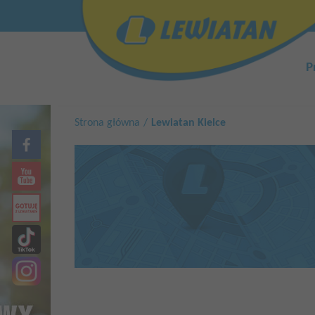
Przejdź
Top
do
menu
treści
Główn
nawiga
P
Strona główna
Lewiatan Kielce