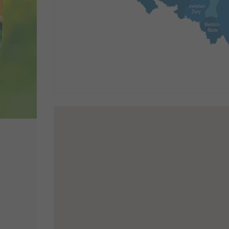
Lewiatan
Żory
Bielsko-
-Biała