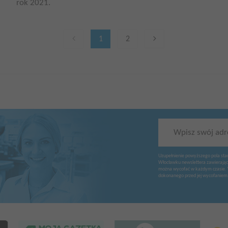
rok 2021.
1
2
Wpisz swój adr
Uzupełnienie powyższego pola sta
Włocławku newslettera zawierając
można wycofać w każdym czasie. 
dokonanego przed jej wycofaniem