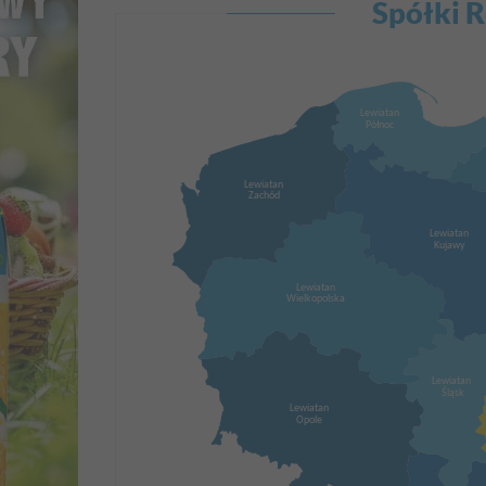
Spółki R
Lewiatan
Północ
Lewiatan
Zachód
Lewiatan
Kujawy
Lewiatan
Wielkopolska
Lewiatan
Śląsk
Lewiatan
Opole