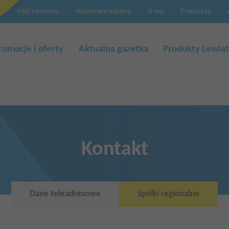
Mój Lewiatan
Wybieram lokalne
O nas
Franczyza
a
cja
romocje i oferty
Aktualna gazetka
Produkty Lewia
Kontakt
Dane teleadresowe
Spółki regionalne