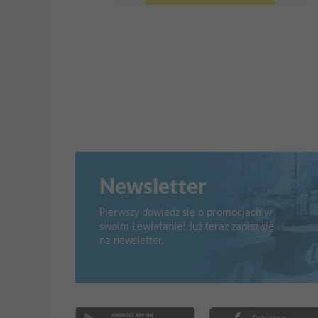
Newsletter
Pierwszy dowiedz się o promocjach w
swoim Lewiatanie! Już teraz zapisz się
na newsletter.