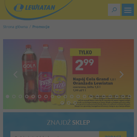
Przejdź
do
treści
Strona główna
Promocje
ZNAJDŹ
SKLEP