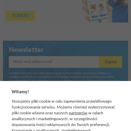
POBIERZ
Newsletter
Wpisz swój adres e-mail
Zapisz
Uzupełnienie powyższego pola stanowi zgodę na otrzymywanie od Lewiatan Holding S.A.
z siedzibą we Włocławku newslettera zawierającego treści marketingowe dotyczące oferty
Lewiatan Holding S.A. Zgodę można wycofać w każdym czasie. Wycofanie zgody nie ma wpływu
na zgodność z prawem przetwarzania dokonanego przed jej wycofaniem.
Witamy!
Stosujemy pliki cookie w celu zapewnienia prawidłowego
funkcjonowania serwisu. Możemy również wykorzystywać
pliki cookie własne oraz naszych
partnerów
w celach
analitycznych i marketingowych, w szczególności
dopasowania treści reklamowych do Twoich preferencji.
Korzystanie z analitycznych, marketingowych