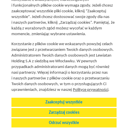
i funkcjonalnych plików cookie wymaga zgody. Jeżeli chcesz
zaakceptować wszystkie pliki cookie, kliknij "Zaakceptuj
wszystkie". Jeżeli chcesz dostosować swoje zgody dla nas
Social media
i naszych partnerów, kliknij „Zarządzaj cookies”. Pamiętaj, że
Promocje i oferty
każdą z wyrażonych zgód możesz wycofać w każdym
Znajdź nas na:
Aktualna gazetka
momencie, zmieniając wybrane ustawienia.
Produkty Lewiatan
Korzystanie z plików cookie we wskazanych powyżej celach
Gotuję z Lewiatanem
związane jest z przetwarzaniem Twoich danych osobowych.
Znajdź sklep
Administratorem Twoich danych osobowych jest Lewiatan
Holding S.A z siedzibą we Włocławku. W pewnych
Aplikacja Mój Lewiatan
przypadkach administratorami danych mogą być również
Karta Mój Lewiatan
nasi partnerzy. Więcej informacji o korzystaniu przez nas
Fundacja Lewiatan
i naszych partnerów z plików cookie oraz o przetwarzaniu
Twoich danych osobowych, w tym o przysługujących Ci
Regulaminy
uprawnieniach, znajdziesz w naszej
Polityce prywatności
.
Zaakceptuj wszystkie
Polityka cookies i prywatnosci
Stopka
Zarządzaj cookies
Zarządzaj preferencjami plików cookie
Odrzuć wszystkie