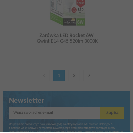
Żarówka LED Rocket 6W
Gwint E14 G45 520lm 3000K
1
2
Newsletter
Wpisz swój adres e-mail
Zapisz
Uzupełnienie powyższego pola stanowi zgodę na otrzymywanie od Lewiatan Holding S.A.
z siedzibą we Włocławku newslettera zawierającego treści marketingowe dotyczące oferty
Lewiatan Holding S.A. Zgodę można wycofać w każdym czasie. Wycofanie zgody nie ma wpływu