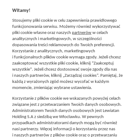
na zgodność z prawem przetwarzania dokonanego przed jej wycofaniem.
Witamy!
Stosujemy pliki cookie w celu zapewnienia prawidłowego
funkcjonowania serwisu. Możemy również wykorzystywać
pliki cookie własne oraz naszych
partnerów
w celach
analitycznych i marketingowych, w szczególności
dopasowania treści reklamowych do Twoich preferencji.
Korzystanie z analitycznych, marketingowych
i funkcjonalnych plików cookie wymaga zgody. Jeżeli chcesz
zaakceptować wszystkie pliki cookie, kliknij "Zaakceptuj
wszystkie". Jeżeli chcesz dostosować swoje zgody dla nas
Social media
i naszych partnerów, kliknij „Zarządzaj cookies”. Pamiętaj, że
Promocje i oferty
każdą z wyrażonych zgód możesz wycofać w każdym
Znajdź nas na:
Aktualna gazetka
momencie, zmieniając wybrane ustawienia.
Produkty Lewiatan
Korzystanie z plików cookie we wskazanych powyżej celach
Gotuję z Lewiatanem
związane jest z przetwarzaniem Twoich danych osobowych.
Znajdź sklep
Administratorem Twoich danych osobowych jest Lewiatan
Holding S.A z siedzibą we Włocławku. W pewnych
Aplikacja Mój Lewiatan
przypadkach administratorami danych mogą być również
Karta Mój Lewiatan
nasi partnerzy. Więcej informacji o korzystaniu przez nas
i naszych partnerów z plików cookie oraz o przetwarzaniu
Fundacja Lewiatan