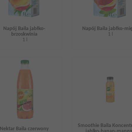
Napój Baila jabłko-
Napój Baila jabłko-mi
brzoskwinia
1 l
1 l
Smoothie Baila Koncent
Nektar Baila czerwony
jablko-banan-mango