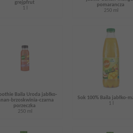
grejpfrut
pomarancza
1 l
250 ml
othie Baila Uroda jabłko-
Sok 100% Baila jabłko-
nan-brzoskwinia-czarna
1 l
porzeczka
250 ml