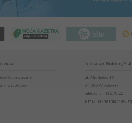
dokonanego przed jej wycofaniem
nczyza
Lewiatan Holding S.A
stąp do Lewiatana
ul. Kilińskiego 10
nki współpracy
87-800 Włocławek
telefon: 54 412 78 21
e-mail:
sekretariat@lewiat