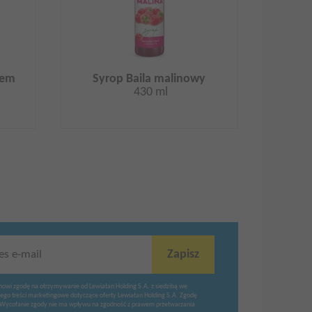
iem
Syrop Baila malinowy
430 ml
Zapisz
es e-mail
nowi zgodę na otrzymywanie od Lewiatan Holding S.A. z siedzibą we
ego treści marketingowe dotyczące oferty Lewiatan Holding S.A. Zgodę
Wycofanie zgody nie ma wpływu na zgodność z prawem przetwarzania