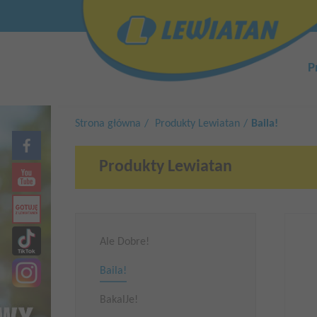
Przejdź
Top
do
menu
treści
Główn
nawiga
P
Strona główna
Produkty Lewiatan
Baila!
Produkty Lewiatan
Ale Dobre!
Baila!
BakalJe!