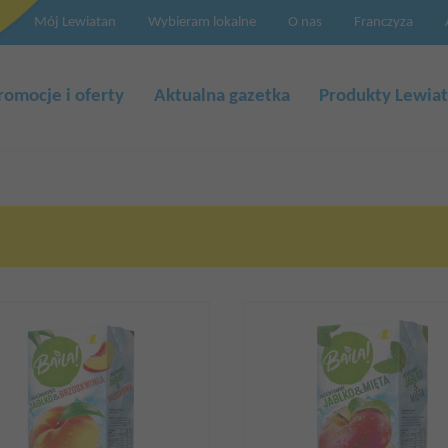
Mój Lewiatan
Wybieram lokalne
O nas
Franczyza
a
cja
romocje i oferty
Aktualna gazetka
Produkty Lewia