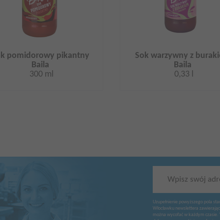
k pomidorowy pikantny
Sok warzywny z burak
Baila
Baila
300 ml
0,33 l
Wpisz swój adr
Uzupełnienie powyższego pola sta
Włocławku newslettera zawierając
można wycofać w każdym czasie. 