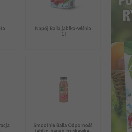
ęta
Napój Baila jabłko-wiśnia
1 l
racja
Smoothie Baila Odporność
-
jablko-banan-truskawka-