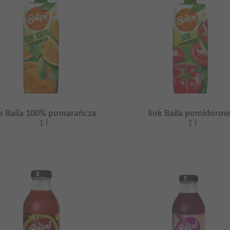
k Baila 100% pomarańcza
Sok Baila pomidoro
1 l
1 l