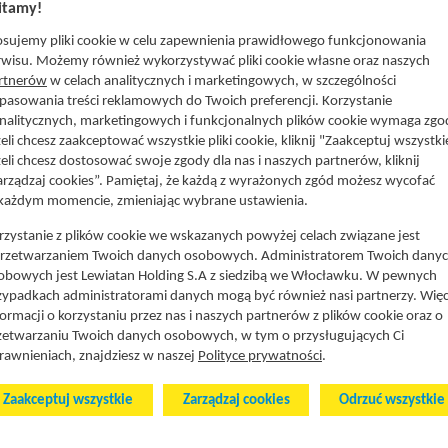
tamy!
osujemy pliki cookie w celu zapewnienia prawidłowego funkcjonowania
atan Lublin (Stowarzyszenie Razem)
Lewiatan Podlasie
rwisu. Możemy również wykorzystywać pliki cookie własne oraz naszych
rtnerów
w celach analitycznych i marketingowych, w szczególności
atan Małopolska
Lewiatan Północ
pasowania treści reklamowych do Twoich preferencji. Korzystanie
iatan Mazowsze
Lewiatan Śląsk
analitycznych, marketingowych i funkcjonalnych plików cookie wymaga zgo
atan Opole
Lewiatan Wielkopolska
żeli chcesz zaakceptować wszystkie pliki cookie, kliknij "Zaakceptuj wszystki
żeli chcesz dostosować swoje zgody dla nas i naszych partnerów, kliknij
atan Orbita
Lewiatan Zachód
arządzaj cookies”. Pamiętaj, że każdą z wyrażonych zgód możesz wycofać
atan Podkarpacie
Lewiatan Żory
każdym momencie, zmieniając wybrane ustawienia.
rzystanie z plików cookie we wskazanych powyżej celach związane jest
przetwarzaniem Twoich danych osobowych. Administratorem Twoich dany
obowych jest Lewiatan Holding S.A z siedzibą we Włocławku. W pewnych
zypadkach administratorami danych mogą być również nasi partnerzy. Więc
formacji o korzystaniu przez nas i naszych partnerów z plików cookie oraz o
zetwarzaniu Twoich danych osobowych, w tym o przysługujących Ci
rawnieniach, znajdziesz w naszej
Polityce prywatności
.
© 2
Zaakceptuj wszystkie
Zarządzaj cookies
Odrzuć wszystkie