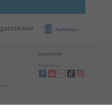
.
.
Social media
Znajdź nas na:
an.pl
Aktualności