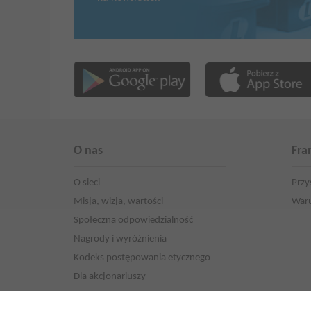
O nas
Fra
O sieci
Przy
Misja, wizja, wartości
Waru
Społeczna odpowiedzialność
Nagrody i wyróżnienia
Kodeks postępowania etycznego
Dla akcjonariuszy