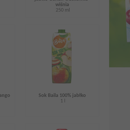
wiśnia
250 ml
mango
Sok Baila 100% jabłko
1 l