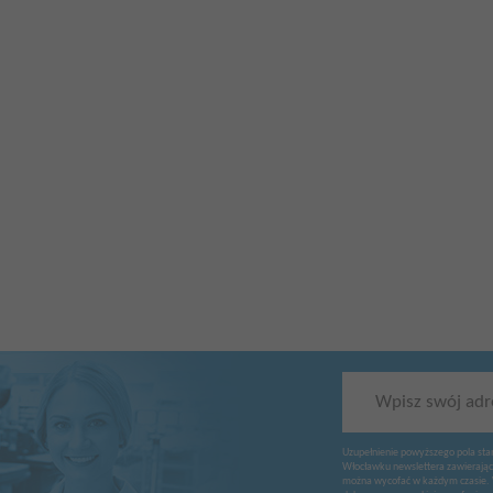
Wpisz swój adr
Uzupełnienie powyższego pola sta
Włocławku newslettera zawierając
można wycofać w każdym czasie. 