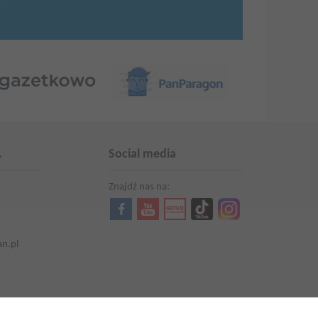
.
.
Social media
Znajdź nas na:
an.pl
Aktualności