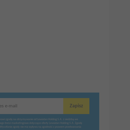
Zapisz
es e-mail
nowi zgodę na otrzymywanie od Lewiatan Holding S.A. z siedzibą we
ego treści marketingowe dotyczące oferty Lewiatan Holding S.A. Zgodę
Wycofanie zgody nie ma wpływu na zgodność z prawem przetwarzania