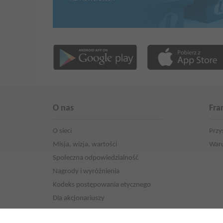
O nas
Fra
O sieci
Przy
Misja, wizja, wartości
Waru
Społeczna odpowiedzialność
Nagrody i wyróżnienia
Kodeks postępowania etycznego
Dla akcjonariuszy