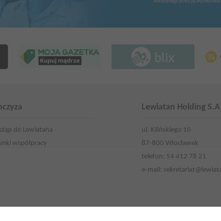
dokonanego przed jej wycofaniem
nczyza
Lewiatan Holding S.A
stąp do Lewiatana
ul. Kilińskiego 10
nki współpracy
87-800 Włocławek
telefon: 54 412 78 21
e-mail:
sekretariat@lewiat