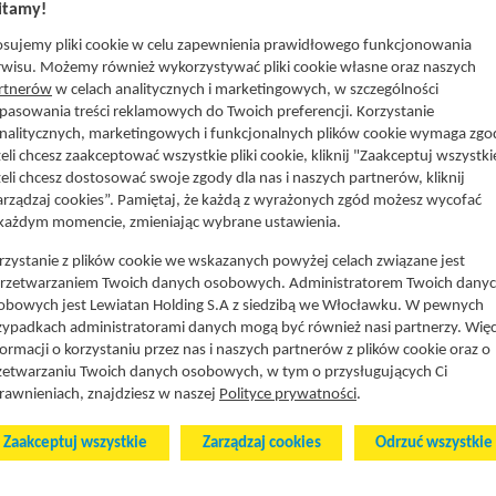
tamy!
osujemy pliki cookie w celu zapewnienia prawidłowego funkcjonowania
atan Lublin (Stowarzyszenie Razem)
Lewiatan Podlasie
rwisu. Możemy również wykorzystywać pliki cookie własne oraz naszych
rtnerów
w celach analitycznych i marketingowych, w szczególności
atan Małopolska
Lewiatan Północ
pasowania treści reklamowych do Twoich preferencji. Korzystanie
iatan Mazowsze
Lewiatan Śląsk
analitycznych, marketingowych i funkcjonalnych plików cookie wymaga zgo
atan Opole
Lewiatan Wielkopolska
żeli chcesz zaakceptować wszystkie pliki cookie, kliknij "Zaakceptuj wszystki
żeli chcesz dostosować swoje zgody dla nas i naszych partnerów, kliknij
atan Orbita
Lewiatan Zachód
arządzaj cookies”. Pamiętaj, że każdą z wyrażonych zgód możesz wycofać
atan Podkarpacie
Lewiatan Żory
każdym momencie, zmieniając wybrane ustawienia.
rzystanie z plików cookie we wskazanych powyżej celach związane jest
przetwarzaniem Twoich danych osobowych. Administratorem Twoich dany
obowych jest Lewiatan Holding S.A z siedzibą we Włocławku. W pewnych
zypadkach administratorami danych mogą być również nasi partnerzy. Więc
formacji o korzystaniu przez nas i naszych partnerów z plików cookie oraz o
zetwarzaniu Twoich danych osobowych, w tym o przysługujących Ci
rawnieniach, znajdziesz w naszej
Polityce prywatności
.
© 2
Zaakceptuj wszystkie
Zarządzaj cookies
Odrzuć wszystkie