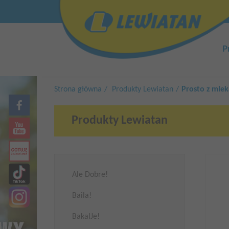
Przejdź
Top
do
menu
treści
Główn
nawiga
P
Strona główna
Produkty Lewiatan
Prosto z mlek
Produkty Lewiatan
Ale Dobre!
Baila!
BakalJe!