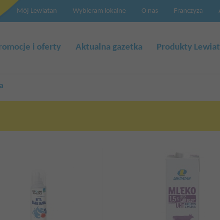
Mój Lewiatan
Wybieram lokalne
O nas
Franczyza
a
cja
romocje i oferty
Aktualna gazetka
Produkty Lewia
a