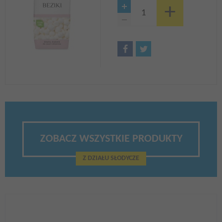
ZOBACZ WSZYSTKIE PRODUKTY
Z DZIAŁU SŁODYCZE