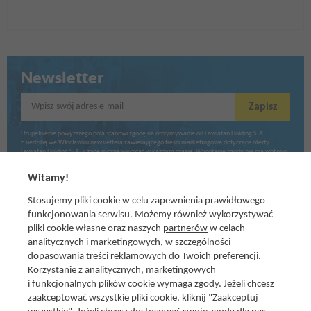
Newsletter
Wpisz swój adres e-mail
Zapisz
Uzupełnienie powyższego pola stanowi zgodę na otrzymywanie od Lewiatan Holding S.A.
z siedzibą we Włocławku newslettera zawierającego treści marketingowe dotyczące oferty
Lewiatan Holding S.A. Zgodę można wycofać w każdym czasie. Wycofanie zgody nie ma wpływu
na zgodność z prawem przetwarzania dokonanego przed jej wycofaniem.
Witamy!
Stosujemy pliki cookie w celu zapewnienia prawidłowego
funkcjonowania serwisu. Możemy również wykorzystywać
pliki cookie własne oraz naszych
partnerów
w celach
analitycznych i marketingowych, w szczególności
dopasowania treści reklamowych do Twoich preferencji.
Korzystanie z analitycznych, marketingowych
i funkcjonalnych plików cookie wymaga zgody. Jeżeli chcesz
zaakceptować wszystkie pliki cookie, kliknij "Zaakceptuj