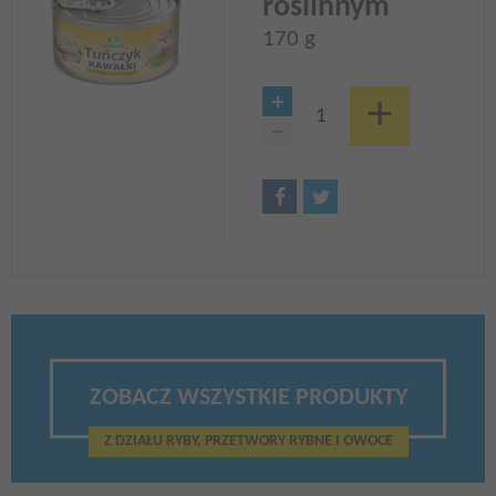
roślinnym
170 g
ZOBACZ WSZYSTKIE PRODUKTY
Z DZIAŁU RYBY, PRZETWORY RYBNE I OWOCE