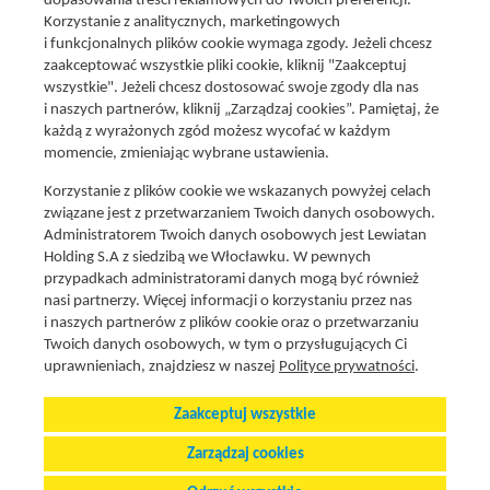
dopasowania treści reklamowych do Twoich preferencji.
Korzystanie z analitycznych, marketingowych
i funkcjonalnych plików cookie wymaga zgody. Jeżeli chcesz
zaakceptować wszystkie pliki cookie, kliknij "Zaakceptuj
wszystkie". Jeżeli chcesz dostosować swoje zgody dla nas
Social media
i naszych partnerów, kliknij „Zarządzaj cookies”. Pamiętaj, że
Promocje i oferty
każdą z wyrażonych zgód możesz wycofać w każdym
Znajdź nas na:
Aktualna gazetka
momencie, zmieniając wybrane ustawienia.
Produkty Lewiatan
Korzystanie z plików cookie we wskazanych powyżej celach
Gotuję z Lewiatanem
związane jest z przetwarzaniem Twoich danych osobowych.
Znajdź sklep
Administratorem Twoich danych osobowych jest Lewiatan
Holding S.A z siedzibą we Włocławku. W pewnych
Aplikacja Mój Lewiatan
przypadkach administratorami danych mogą być również
Karta Mój Lewiatan
nasi partnerzy. Więcej informacji o korzystaniu przez nas
i naszych partnerów z plików cookie oraz o przetwarzaniu
Fundacja Lewiatan
Twoich danych osobowych, w tym o przysługujących Ci
Regulaminy
uprawnieniach, znajdziesz w naszej
Polityce prywatności
.
Zaakceptuj wszystkie
Polityka cookies i prywatnosci
Stopka
Zarządzaj cookies
Zarządzaj preferencjami plików cookie