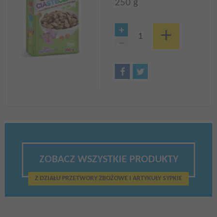
250 g
ZOBACZ WSZYSTKIE PRODUKTY
Z DZIAŁU PRZETWORY ZBOŻOWE I ARTYKUŁY SYPKIE