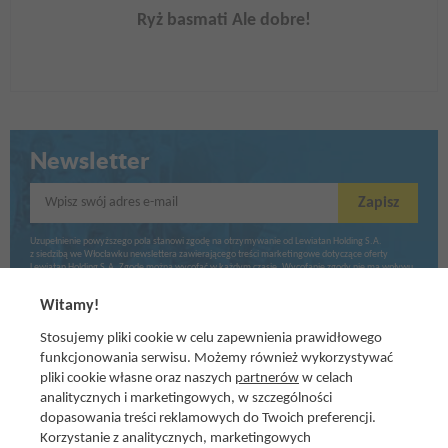
Ryż basmati Ale dobre!
Newsletter
Wpisz swój adres e-mail
Zapisz
Uzupełnienie powyższego pola stanowi zgodę na otrzymywanie od Lewiatan Holding S.A.
z siedzibą we Włocławku newslettera zawierającego treści marketingowe dotyczące oferty
Lewiatan Holding S.A. Zgodę można wycofać w każdym czasie. Wycofanie zgody nie ma wpływu
na zgodność z prawem przetwarzania dokonanego przed jej wycofaniem.
Witamy!
Stosujemy pliki cookie w celu zapewnienia prawidłowego
funkcjonowania serwisu. Możemy również wykorzystywać
pliki cookie własne oraz naszych
partnerów
w celach
analitycznych i marketingowych, w szczególności
dopasowania treści reklamowych do Twoich preferencji.
Korzystanie z analitycznych, marketingowych