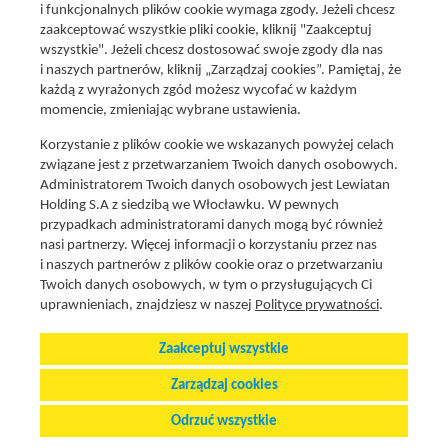
i funkcjonalnych plików cookie wymaga zgody. Jeżeli chcesz
zaakceptować wszystkie pliki cookie, kliknij "Zaakceptuj
wszystkie". Jeżeli chcesz dostosować swoje zgody dla nas
Social media
i naszych partnerów, kliknij „Zarządzaj cookies”. Pamiętaj, że
Promocje i oferty
każdą z wyrażonych zgód możesz wycofać w każdym
Znajdź nas na:
Aktualna gazetka
momencie, zmieniając wybrane ustawienia.
Produkty Lewiatan
Korzystanie z plików cookie we wskazanych powyżej celach
Gotuję z Lewiatanem
związane jest z przetwarzaniem Twoich danych osobowych.
Znajdź sklep
Administratorem Twoich danych osobowych jest Lewiatan
Holding S.A z siedzibą we Włocławku. W pewnych
Aplikacja Mój Lewiatan
przypadkach administratorami danych mogą być również
Karta Mój Lewiatan
nasi partnerzy. Więcej informacji o korzystaniu przez nas
i naszych partnerów z plików cookie oraz o przetwarzaniu
Fundacja Lewiatan
Twoich danych osobowych, w tym o przysługujących Ci
Regulaminy
uprawnieniach, znajdziesz w naszej
Polityce prywatności
.
Zaakceptuj wszystkie
Polityka cookies i prywatnosci
Stopka
Zarządzaj cookies
Zarządzaj preferencjami plików cookie
Odrzuć wszystkie
© 2025 Lewiatan Holding S.A.
Wszystkie prawa zastrzeżone.