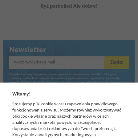
Ryż parboiled Ale dobre!
Newsletter
Wpisz swój adres e-mail
Zapisz
Uzupełnienie powyższego pola stanowi zgodę na otrzymywanie od Lewiatan Holding S.A.
z siedzibą we Włocławku newslettera zawierającego treści marketingowe dotyczące oferty
Lewiatan Holding S.A. Zgodę można wycofać w każdym czasie. Wycofanie zgody nie ma wpływu
na zgodność z prawem przetwarzania dokonanego przed jej wycofaniem.
Witamy!
Stosujemy pliki cookie w celu zapewnienia prawidłowego
funkcjonowania serwisu. Możemy również wykorzystywać
pliki cookie własne oraz naszych
partnerów
w celach
analitycznych i marketingowych, w szczególności
dopasowania treści reklamowych do Twoich preferencji.
Korzystanie z analitycznych, marketingowych