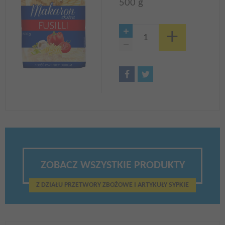
500 g
ZOBACZ WSZYSTKIE PRODUKTY
Z DZIAŁU PRZETWORY ZBOŻOWE I ARTYKUŁY SYPKIE