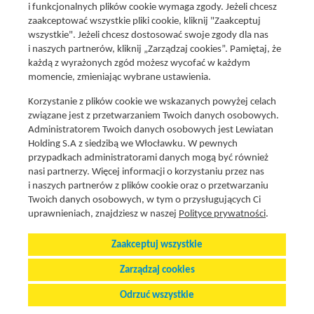
i funkcjonalnych plików cookie wymaga zgody. Jeżeli chcesz
zaakceptować wszystkie pliki cookie, kliknij "Zaakceptuj
wszystkie". Jeżeli chcesz dostosować swoje zgody dla nas
Social media
i naszych partnerów, kliknij „Zarządzaj cookies”. Pamiętaj, że
Promocje i oferty
każdą z wyrażonych zgód możesz wycofać w każdym
Znajdź nas na:
Aktualna gazetka
momencie, zmieniając wybrane ustawienia.
Produkty Lewiatan
Korzystanie z plików cookie we wskazanych powyżej celach
Gotuję z Lewiatanem
związane jest z przetwarzaniem Twoich danych osobowych.
Znajdź sklep
Administratorem Twoich danych osobowych jest Lewiatan
Holding S.A z siedzibą we Włocławku. W pewnych
Aplikacja Mój Lewiatan
przypadkach administratorami danych mogą być również
Karta Mój Lewiatan
nasi partnerzy. Więcej informacji o korzystaniu przez nas
i naszych partnerów z plików cookie oraz o przetwarzaniu
Fundacja Lewiatan
Twoich danych osobowych, w tym o przysługujących Ci
Regulaminy
uprawnieniach, znajdziesz w naszej
Polityce prywatności
.
Zaakceptuj wszystkie
Polityka cookies i prywatnosci
Stopka
Zarządzaj cookies
Zarządzaj preferencjami plików cookie
Odrzuć wszystkie
© 2025 Lewiatan Holding S.A.
Wszystkie prawa zastrzeżone.