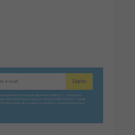
Zapisz
es e-mail
nowi zgodę na otrzymywanie od Lewiatan Holding S.A. z siedzibą we
ego treści marketingowe dotyczące oferty Lewiatan Holding S.A. Zgodę
Wycofanie zgody nie ma wpływu na zgodność z prawem przetwarzania
.