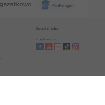
.
Social media
Znajdź nas na:
an.pl
Aktualności
Kariera
Promocje i oferty
Aktualna gazetka