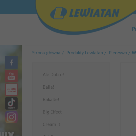
Przejdź
Top
do
menu
treści
Główn
nawiga
P
Strona główna
Produkty Lewiatan
Pieczywo
W
Ale Dobre!
Baila!
BakalJe!
Big Effect
Cream it