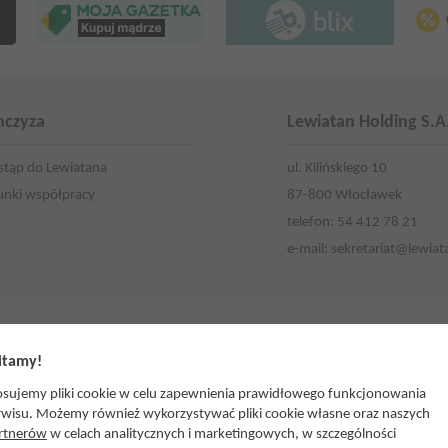
nczyza
Lewiatan Holding S.A
stąp do Lewiatana
ul. Kilińskiego 10
nki współpracy
87-800 Włocławek
telefon: 54 412 78 21
e-mail:
sekretariat@lewiat
tamy!
osujemy pliki cookie w celu zapewnienia prawidłowego funkcjonowania
atan Lublin (Stowarzyszenie Razem)
Lewiatan Podlasie
rwisu. Możemy również wykorzystywać pliki cookie własne oraz naszych
rtnerów
w celach analitycznych i marketingowych, w szczególności
atan Małopolska
Lewiatan Północ