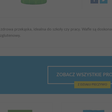
 zdrowa przekąska, idealna do szkoły czy pracy. Wafle są doskon
zglutenowy.
ZOBACZ WSZYSTKIE PR
Z DZIAŁU PIECZYWO