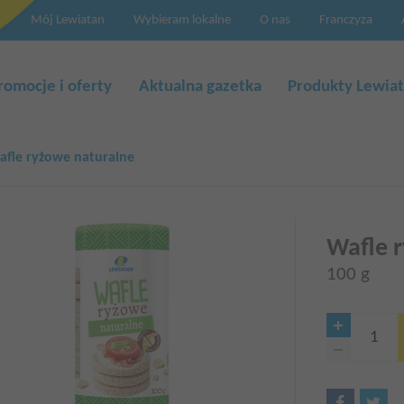
Mój Lewiatan
Wybieram lokalne
O nas
Franczyza
a
cja
romocje i oferty
Aktualna gazetka
Produkty Lewia
afle ryżowe naturalne
Wafle 
100 g