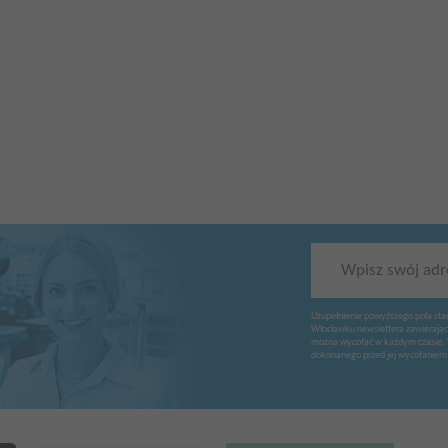
Wpisz swój adr
Uzupełnienie powyższego pola sta
Włocławku newslettera zawierając
można wycofać w każdym czasie. 
dokonanego przed jej wycofaniem