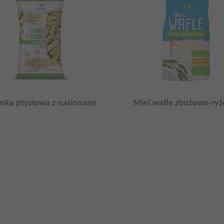
mka ptysiowa z nasionami
Mini wafle zbożowo-ry