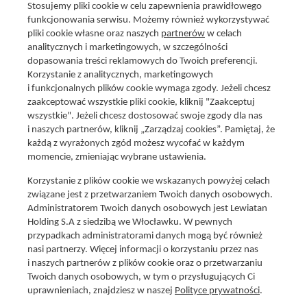
Stosujemy pliki cookie w celu zapewnienia prawidłowego
funkcjonowania serwisu. Możemy również wykorzystywać
pliki cookie własne oraz naszych
partnerów
w celach
analitycznych i marketingowych, w szczególności
dopasowania treści reklamowych do Twoich preferencji.
Korzystanie z analitycznych, marketingowych
i funkcjonalnych plików cookie wymaga zgody. Jeżeli chcesz
zaakceptować wszystkie pliki cookie, kliknij "Zaakceptuj
wszystkie". Jeżeli chcesz dostosować swoje zgody dla nas
Social media
i naszych partnerów, kliknij „Zarządzaj cookies”. Pamiętaj, że
Promocje i oferty
każdą z wyrażonych zgód możesz wycofać w każdym
Znajdź nas na:
Aktualna gazetka
momencie, zmieniając wybrane ustawienia.
Produkty Lewiatan
Korzystanie z plików cookie we wskazanych powyżej celach
Gotuję z Lewiatanem
związane jest z przetwarzaniem Twoich danych osobowych.
Znajdź sklep
Administratorem Twoich danych osobowych jest Lewiatan
Holding S.A z siedzibą we Włocławku. W pewnych
Aplikacja Mój Lewiatan
przypadkach administratorami danych mogą być również
Karta Mój Lewiatan
nasi partnerzy. Więcej informacji o korzystaniu przez nas
i naszych partnerów z plików cookie oraz o przetwarzaniu
Fundacja Lewiatan
Twoich danych osobowych, w tym o przysługujących Ci
Regulaminy
uprawnieniach, znajdziesz w naszej
Polityce prywatności
.