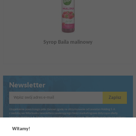
Syrop Baila malinowy
Newsletter
Wpisz swój adres e-mail
Zapisz
Uzupełnienie powyższego pola stanowi zgodę na otrzymywanie od Lewiatan Holding S.A.
z siedzibą we Włocławku newslettera zawierającego treści marketingowe dotyczące oferty
Lewiatan Holding S.A. Zgodę można wycofać w każdym czasie. Wycofanie zgody nie ma wpływu
na zgodność z prawem przetwarzania dokonanego przed jej wycofaniem.
Witamy!