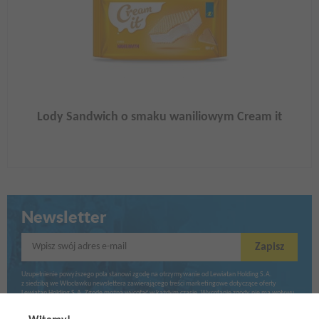
Lody Sandwich o smaku waniliowym Cream it
Newsletter
Wpisz swój adres e-mail
Zapisz
Uzupełnienie powyższego pola stanowi zgodę na otrzymywanie od Lewiatan Holding S.A.
z siedzibą we Włocławku newslettera zawierającego treści marketingowe dotyczące oferty
Lewiatan Holding S.A. Zgodę można wycofać w każdym czasie. Wycofanie zgody nie ma wpływu
na zgodność z prawem przetwarzania dokonanego przed jej wycofaniem.