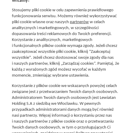
Witamy!
Stosujemy pliki cookie w celu zapewnienia prawidłowego
funkcjonowania serwisu. Możemy również wykorzystywać
pliki cookie własne oraz naszych
partnerów
w celach
analitycznych i marketingowych, w szczególności
dopasowania treści reklamowych do Twoich preferencji.
Korzystanie z analitycznych, marketingowych
i funkcjonalnych plików cookie wymaga zgody. Jeżeli chcesz
zaakceptować wszystkie pliki cookie, kliknij "Zaakceptuj
wszystkie". Jeżeli chcesz dostosować swoje zgody dla nas
Social media
i naszych partnerów, kliknij „Zarządzaj cookies”. Pamiętaj, że
Promocje i oferty
każdą z wyrażonych zgód możesz wycofać w każdym
Znajdź nas na:
Aktualna gazetka
momencie, zmieniając wybrane ustawienia.
Produkty Lewiatan
Korzystanie z plików cookie we wskazanych powyżej celach
Gotuję z Lewiatanem
związane jest z przetwarzaniem Twoich danych osobowych.
Znajdź sklep
Administratorem Twoich danych osobowych jest Lewiatan
Holding S.A z siedzibą we Włocławku. W pewnych
Aplikacja Mój Lewiatan
przypadkach administratorami danych mogą być również
Karta Mój Lewiatan
nasi partnerzy. Więcej informacji o korzystaniu przez nas
i naszych partnerów z plików cookie oraz o przetwarzaniu
Fundacja Lewiatan
Twoich danych osobowych, w tym o przysługujących Ci
Regulaminy