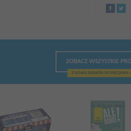
ZOBACZ WSZYSTKIE PR
Z DZIAŁU DODATKI DO PIECZENIA I