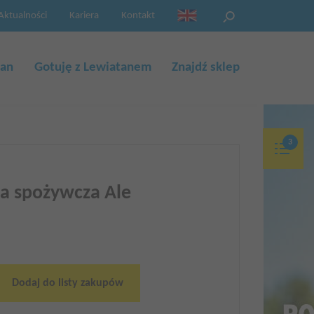
Aktualności
Kariera
Kontakt
eng
tan
Gotuję z Lewiatanem
Znajdź sklep
3
M
na spożywcza Ale
Dodaj do listy zakupów