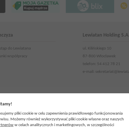
nczyza
Lewiatan Holding S.A
stąp do Lewiatana
ul. Kilińskiego 10
nki współpracy
87-800 Włocławek
telefon: 54 412 78 21
e-mail:
sekretariat@lewiat
tamy!
osujemy pliki cookie w celu zapewnienia prawidłowego funkcjonowania
atan Lublin (Stowarzyszenie Razem)
Lewiatan Podlasie
rwisu. Możemy również wykorzystywać pliki cookie własne oraz naszych
rtnerów
w celach analitycznych i marketingowych, w szczególności
atan Małopolska
Lewiatan Północ