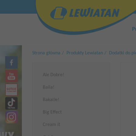
Przejdź
Top
do
menu
treści
Główn
nawiga
P
Strona główna
Produkty Lewiatan
Dodatki do pi
Ale Dobre!
Baila!
BakalJe!
Big Effect
Cream it