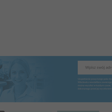
Wpisz swój adr
Uzupełnienie powyższego pola sta
Włocławku newslettera zawierając
można wycofać w każdym czasie. 
dokonanego przed jej wycofaniem