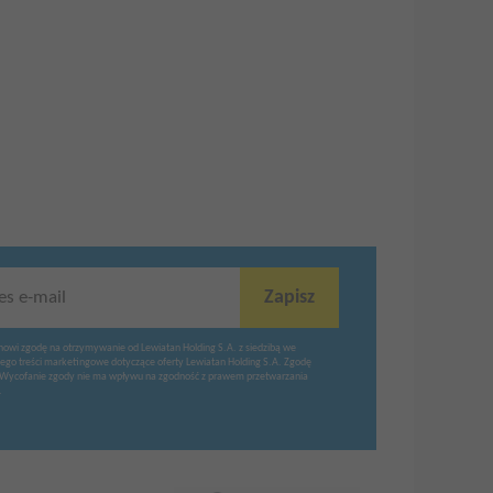
Zapisz
es e-mail
nowi zgodę na otrzymywanie od Lewiatan Holding S.A. z siedzibą we
ego treści marketingowe dotyczące oferty Lewiatan Holding S.A. Zgodę
Wycofanie zgody nie ma wpływu na zgodność z prawem przetwarzania
.