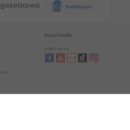
.
Social media
Znajdź nas na:
an.pl
Aktualności
Kariera
Promocje i oferty
Aktualna gazetka