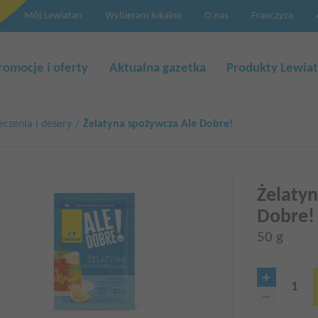
Mój Lewiatan
Wybieram lokalne
O nas
Franczyza
a
cja
romocje i oferty
Aktualna gazetka
Produkty Lewia
eczenia i desery
Żelatyna spożywcza Ale Dobre!
Żelaty
Dobre!
50 g