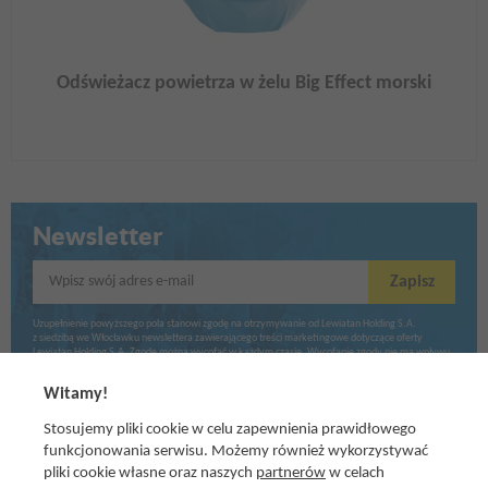
Odświeżacz powietrza w żelu Big Effect morski
Newsletter
Wpisz swój adres e-mail
Zapisz
Uzupełnienie powyższego pola stanowi zgodę na otrzymywanie od Lewiatan Holding S.A.
z siedzibą we Włocławku newslettera zawierającego treści marketingowe dotyczące oferty
Lewiatan Holding S.A. Zgodę można wycofać w każdym czasie. Wycofanie zgody nie ma wpływu
na zgodność z prawem przetwarzania dokonanego przed jej wycofaniem.
Witamy!
Stosujemy pliki cookie w celu zapewnienia prawidłowego
funkcjonowania serwisu. Możemy również wykorzystywać
pliki cookie własne oraz naszych
partnerów
w celach