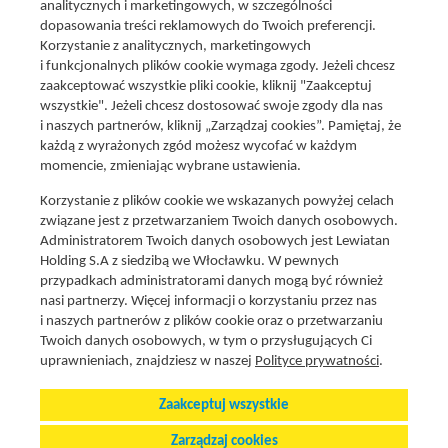
analitycznych i marketingowych, w szczególności
dopasowania treści reklamowych do Twoich preferencji.
Korzystanie z analitycznych, marketingowych
i funkcjonalnych plików cookie wymaga zgody. Jeżeli chcesz
zaakceptować wszystkie pliki cookie, kliknij "Zaakceptuj
wszystkie". Jeżeli chcesz dostosować swoje zgody dla nas
Social media
i naszych partnerów, kliknij „Zarządzaj cookies”. Pamiętaj, że
Promocje i oferty
każdą z wyrażonych zgód możesz wycofać w każdym
Znajdź nas na:
Aktualna gazetka
momencie, zmieniając wybrane ustawienia.
Produkty Lewiatan
Korzystanie z plików cookie we wskazanych powyżej celach
Gotuję z Lewiatanem
związane jest z przetwarzaniem Twoich danych osobowych.
Znajdź sklep
Administratorem Twoich danych osobowych jest Lewiatan
Holding S.A z siedzibą we Włocławku. W pewnych
Aplikacja Mój Lewiatan
przypadkach administratorami danych mogą być również
Karta Mój Lewiatan
nasi partnerzy. Więcej informacji o korzystaniu przez nas
i naszych partnerów z plików cookie oraz o przetwarzaniu
Fundacja Lewiatan
Twoich danych osobowych, w tym o przysługujących Ci
Regulaminy
uprawnieniach, znajdziesz w naszej
Polityce prywatności
.
Zaakceptuj wszystkie
Polityka cookies i prywatnosci
Stopka
Zarządzaj cookies