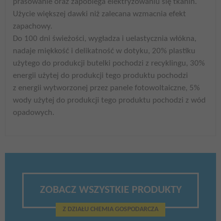
prasowanie oraz zapobiega elektryzowaniu się tkanin.
Użycie większej dawki niż zalecana wzmacnia efekt
zapachowy.
Do 100 dni świeżości, wygładza i uelastycznia włókna,
nadaje miękkość i delikatność w dotyku, 20% plastiku
użytego do produkcji butelki pochodzi z recyklingu, 30%
energii użytej do produkcji tego produktu pochodzi
z energii wytworzonej przez panele fotowoltaiczne, 5%
wody użytej do produkcji tego produktu pochodzi z wód
opadowych.
ZOBACZ WSZYSTKIE PRODUKTY
Z DZIAŁU CHEMIA GOSPODARCZA