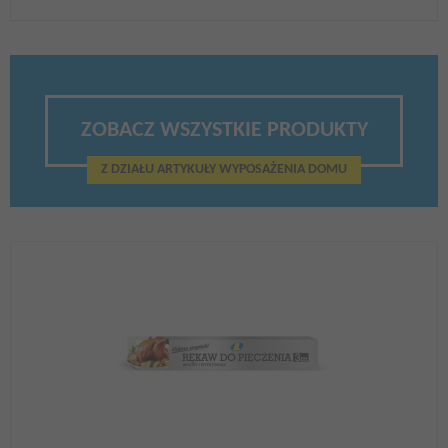
ZOBACZ WSZYSTKIE PRODUKTY
Z DZIAŁU ARTYKUŁY WYPOSAŻENIA DOMU