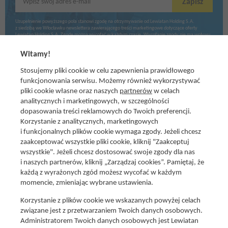
Wpisz swój adres e-mail
Zapisz
Uzupełnienie powyższego pola stanowi zgodę na otrzymywanie od Lewiatan Holding S.A.
z siedzibą we Włocławku newslettera zawierającego treści marketingowe dotyczące oferty
Lewiatan Holding S.A. Zgodę można wycofać w każdym czasie. Wycofanie zgody nie ma wpływu
na zgodność z prawem przetwarzania dokonanego przed jej wycofaniem.
Witamy!
Stosujemy pliki cookie w celu zapewnienia prawidłowego
funkcjonowania serwisu. Możemy również wykorzystywać
pliki cookie własne oraz naszych
partnerów
w celach
analitycznych i marketingowych, w szczególności
dopasowania treści reklamowych do Twoich preferencji.
Korzystanie z analitycznych, marketingowych
i funkcjonalnych plików cookie wymaga zgody. Jeżeli chcesz
zaakceptować wszystkie pliki cookie, kliknij "Zaakceptuj
wszystkie". Jeżeli chcesz dostosować swoje zgody dla nas
Social media
i naszych partnerów, kliknij „Zarządzaj cookies”. Pamiętaj, że
Promocje i oferty
każdą z wyrażonych zgód możesz wycofać w każdym
Znajdź nas na:
Aktualna gazetka
momencie, zmieniając wybrane ustawienia.
Produkty Lewiatan
Korzystanie z plików cookie we wskazanych powyżej celach
Gotuję z Lewiatanem
związane jest z przetwarzaniem Twoich danych osobowych.
Znajdź sklep
Administratorem Twoich danych osobowych jest Lewiatan