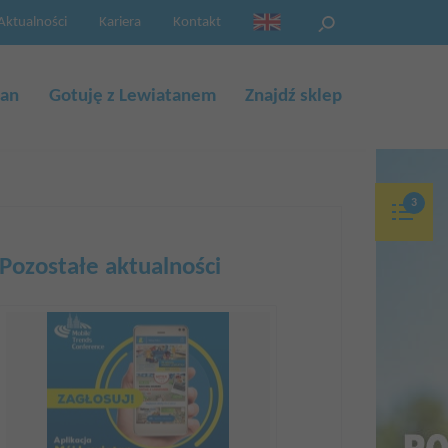
Aktualności
Kariera
Kontakt
eng
tan
Gotuję z Lewiatanem
Znajdź sklep
3
M
Pozostałe aktualności