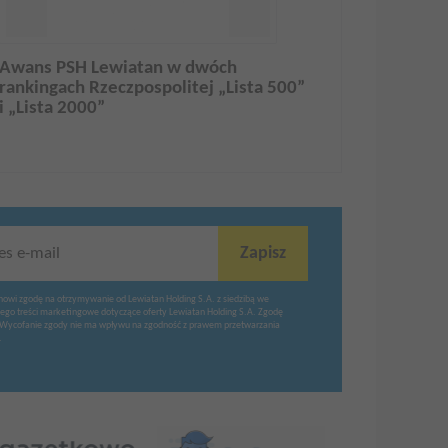
Awans PSH Lewiatan w dwóch
rankingach Rzeczpospolitej „Lista 500”
i „Lista 2000”
Zapisz
es e-mail
nowi zgodę na otrzymywanie od Lewiatan Holding S.A. z siedzibą we
ego treści marketingowe dotyczące oferty Lewiatan Holding S.A. Zgodę
Wycofanie zgody nie ma wpływu na zgodność z prawem przetwarzania
.