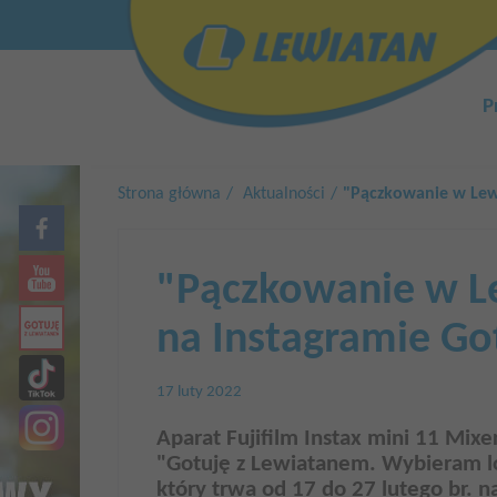
Przejdź
Top
do
menu
treści
Główn
nawiga
P
Strona główna
Aktualności
"Pączkowanie w Lew
"Pączkowanie w Le
na Instagramie G
17 luty 2022
Aparat Fujifilm Instax mini 11 Mixe
"Gotuję z Lewiatanem. Wybieram lo
który trwa od 17 do 27 lutego br. 