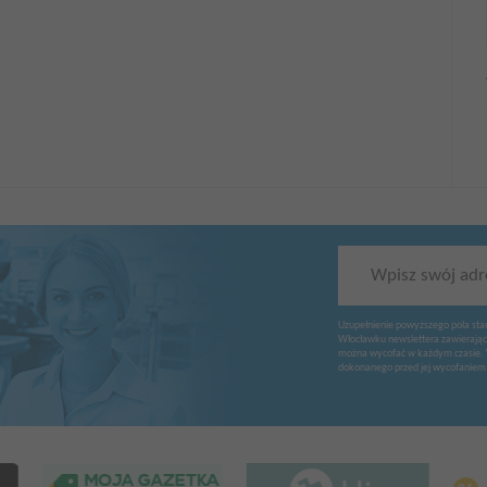
Wpisz swój adr
Uzupełnienie powyższego pola sta
Włocławku newslettera zawierając
można wycofać w każdym czasie. 
dokonanego przed jej wycofaniem