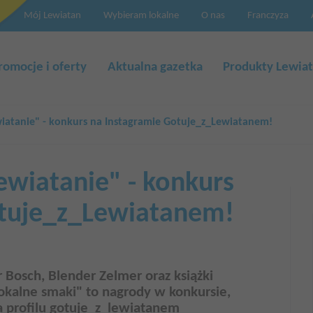
Mój Lewiatan
Wybieram lokalne
O nas
Franczyza
a
cja
romocje i oferty
Aktualna gazetka
Produkty Lewia
iatanie" - konkurs na Instagramie Gotuje_z_Lewiatanem!
wiatanie" - konkurs
otuje_z_Lewiatanem!
r Bosch, Blender Zelmer oraz książki
kalne smaki" to nagrody w konkursie,
na profilu gotuje_z_lewiatanem