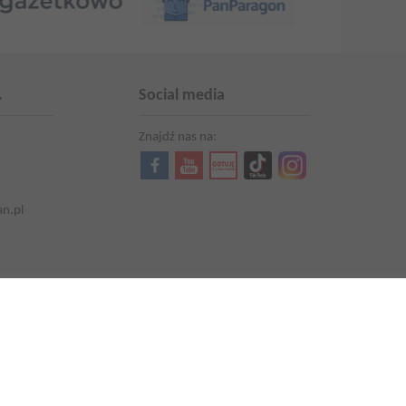
.
Social media
Znajdź nas na:
an.pl
Aktualności
Kariera
Promocje i oferty
Aktualna gazetka
Produkty Lewiatan