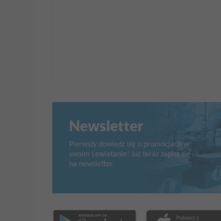
Newsletter
Pierwszy dowiedz się o promocjach w
swoim Lewiatanie! Już teraz zapisz się
na newsletter.