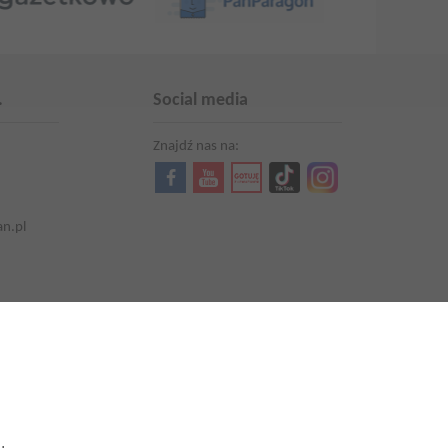
.
Social media
Znajdź nas na:
an.pl
Aktualności
Kariera
Promocje i oferty
Aktualna gazetka
Produkty Lewiatan