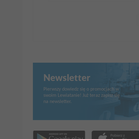
Newsletter
Pierwszy dowiedz się o promocjach w
swoim Lewiatanie! Już teraz zapisz się
na newsletter.