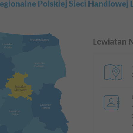
egionalne Polskiej Sieci Handlowej
Lewiatan 
Lewiatan Bjanex
Lewiatan
Orbita
Lewiatan
Podlasie
Lewiatan
Mazowsze
Lewiatan
Razem
Lewiatan
Kielce