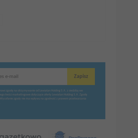
Zapisz
es e-mail
nowi zgodę na otrzymywanie od Lewiatan Holding S.A. z siedzibą we
ego treści marketingowe dotyczące oferty Lewiatan Holding S.A. Zgodę
Wycofanie zgody nie ma wpływu na zgodność z prawem przetwarzania
.