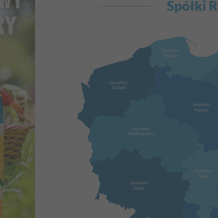
Spółki R
Lewiatan
Północ
Lewiatan
Zachód
Lewiatan
Kujawy
Lewiatan
Wielkopolska
Lewiatan
Śląsk
Lewiatan
Opole