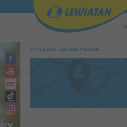
Przejdź
Top
do
menu
treści
Główn
nawiga
P
Strona główna
Lewiatan Mazowsze