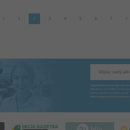
1
2
3
4
5
6
7
Wpisz swój adr
Uzupełnienie powyższego pola sta
Włocławku newslettera zawierając
można wycofać w każdym czasie. 
dokonanego przed jej wycofaniem