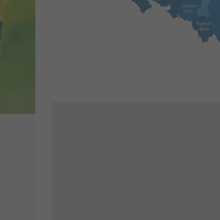
Lewiatan
Żory
Bielsko-
-Biała