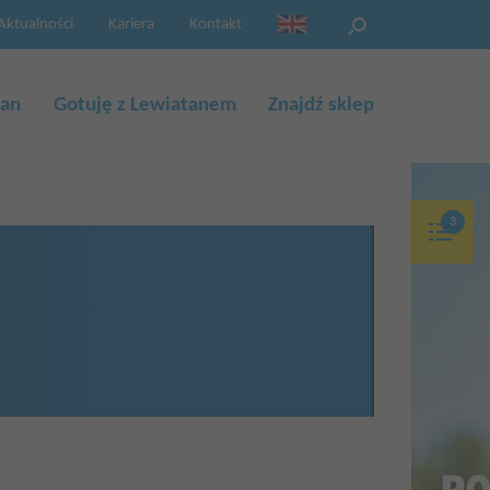
Aktualności
Kariera
Kontakt
eng
tan
Gotuję z Lewiatanem
Znajdź sklep
3
M