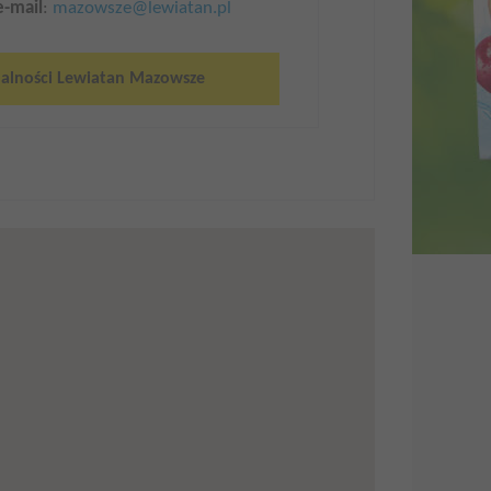
e-mail
:
mazowsze@lewiatan.pl
alności Lewiatan Mazowsze