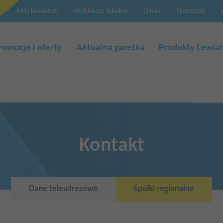
Mój Lewiatan
Wybieram lokalne
O nas
Franczyza
a
cja
romocje i oferty
Aktualna gazetka
Produkty Lewia
Kontakt
Dane teleadresowe
Spółki regionalne