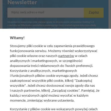
Newsletter
Wpisz swój adres e-mail
Zapisz
Uzupełnienie powyższego pola stanowi zgodę na otrzymywanie od Lewiatan Holding S.A.
z siedzibą we Włocławku newslettera zawierającego treści marketingowe dotyczące oferty
Lewiatan Holding S.A. Zgodę można wycofać w każdym czasie. Wycofanie zgody nie ma wpływu
na zgodność z prawem przetwarzania dokonanego przed jej wycofaniem.
Witamy!
Stosujemy pliki cookie w celu zapewnienia prawidłowego
funkcjonowania serwisu. Możemy również wykorzystywać
pliki cookie własne oraz naszych
partnerów
w celach
analitycznych i marketingowych, w szczególności
dopasowania treści reklamowych do Twoich preferencji.
Korzystanie z analitycznych, marketingowych
i funkcjonalnych plików cookie wymaga zgody. Jeżeli chcesz
zaakceptować wszystkie pliki cookie, kliknij "Zaakceptuj
wszystkie". Jeżeli chcesz dostosować swoje zgody dla nas
Social media
i naszych partnerów, kliknij „Zarządzaj cookies”. Pamiętaj, że
Promocje i oferty
każdą z wyrażonych zgód możesz wycofać w każdym
Znajdź nas na:
Aktualna gazetka
momencie, zmieniając wybrane ustawienia.
Produkty Lewiatan
Korzystanie z plików cookie we wskazanych powyżej celach